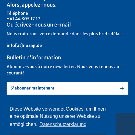
Alors, appelez-nous.
Téléphone
+41 44 805 17 17
Ou écrivez-nous un e-mail
Nous traiterons votre demande dans les plus brefs délais.
info[at]nozag.de
Bulletin d'information
Abonnez-vous à notre newsletter. Nous vous tenons au
courant!
S'abonner maintenant
Diese Website verwendet Cookies, um Ihnen
eine optimale Nutzung unserer Website zu
© 2018 Nozag AG – All Rights Reserved.
webdesign by strichpunkt
ermöglichen.
Datenschutzerklärung