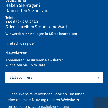
Deutschland
Haben Sie Fragen?
Dann rufen Sie uns an.
Telefon
+49 6226 785 7340
Oder schreiben Sie uns eine Mail
Wir werden Ihr Anliegen in Kürze bearbeiten
info[at]nozag.de
Newsletter
Abonnieren Sie unseren Newsletter.
Wir halten Sie up to Date!
Jetzt abonnieren
Diese Website verwendet Cookies, um Ihnen
eine optimale Nutzung unserer Website zu
© 2018 Nozag AG – All Rights Reserved.
webdesign by strichpunkt
ermöglichen.
Datenschutzerklärung