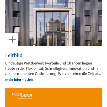
Leitbild
Eindeutige Wettbewerbsvorteile und Chancen liegen
heute in der Flexibilität, Schnelligkeit, Innovation und in
der permanenten Optimierung. Wir verstehen die Zeit als
immer wichtiger werdenden Wettbewerbsfaktor in der
mehr information
Antriebstechnik.