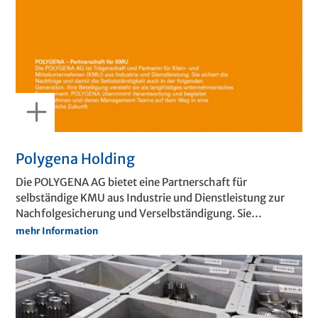
Polygena Holding
Die POLYGENA AG bietet eine Partnerschaft für
selbständige KMU aus Industrie und Dienstleistung zur
Nachfolgesicherung und Verselbständigung. Sie
übernimmt Mehrheitsbeteiligungen und
mehr Information
unternehmerische Führung (Strategie, Führung,
Mitarbeiterentwicklung, Rechnungswesen, Kapital).